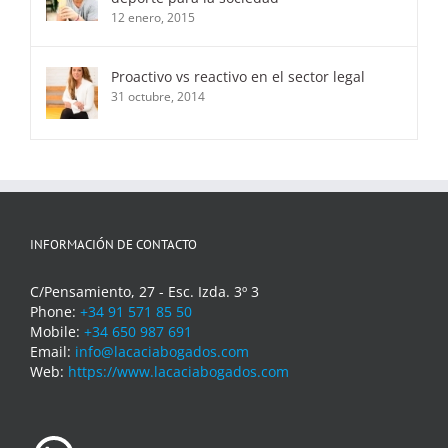
12 enero, 2015
Proactivo vs reactivo en el sector legal
31 octubre, 2014
INFORMACIÓN DE CONTACTO
C/Pensamiento, 27 - Esc. Izda. 3º 3
Phone:
+34 91 571 85 50
Mobile:
+34 650 987 691
Email:
info@lacaciabogados.com
Web:
https://www.lacaciabogados.com
WhatsApp