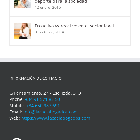
deporte para la sociedad
12 enero, 2015
Proactivo vs reactivo en el sector legal
31 octubre, 2014
INFORMACIÓN DE CONTACTO
C/Pensamiento, 27 - Esc. Izda. 3º 3
Phone:
+34 91 571 85 50
Mobile:
+34 650 987 691
Email:
info@lacaciabogados.com
Web:
https://www.lacaciabogados.com
WhatsApp