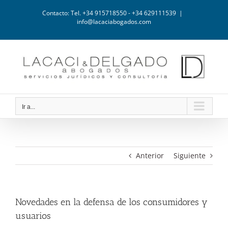
Saltar
Contacto: Tel. +34 915718550 - +34 629111539
|
al
info@lacaciabogados.com
contenido
Ir a...
Anterior
Siguiente
Novedades en la defensa de los consumidores y
usuarios