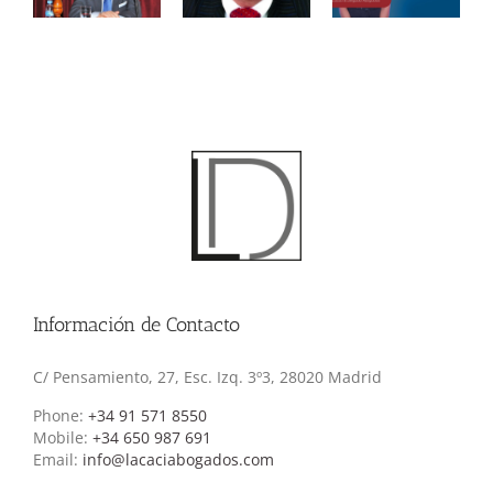
na
Los divorcios
del nuevo
QUÍMICA Y
es
en España
Reglamento de
VIOLACIÓN
io
Extranjería
Información de Contacto
C/ Pensamiento, 27, Esc. Izq. 3º3, 28020 Madrid
Phone:
+34 91 571 8550
Mobile:
+34 650 987 691
Email:
info@lacaciabogados.com