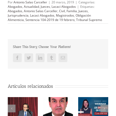
Por
Antonio Salas Carceller
|
20 marzo, 2019
|
Categorías:
Abogados
,
Actualidad
,
Jueces
,
Lacaci Abogados
|
Etiquetas:
Abogados
,
Antonio Salas Carceller
,
Civil
,
Familia
,
Jueces
,
Jurisprudencia
,
Lacaci Abogados
,
Magistrados
,
Obligación
Alimenticia
,
Sentencia 104-2019 de 19 febrero
,
Tribunal Supremo
Share This Story, Choose Your Platform!
Facebook
Twitter
LinkedIn
Tumblr
Correo
electrónico
Artículos relacionados
re
de
Puntos claves
SUMISIÓN