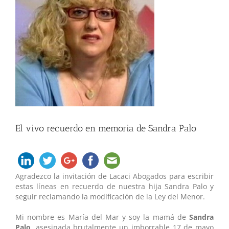
grande
El vivo recuerdo en memoria de Sandra Palo
Agradezco la invitación de Lacaci Abogados para escribir
estas líneas en recuerdo de nuestra hija Sandra Palo y
seguir reclamando la modificación de la Ley del Menor.
Mi nombre es María del Mar y soy la mamá de
Sandra
Palo
, asesinada brutalmente un imborrable 17 de mayo