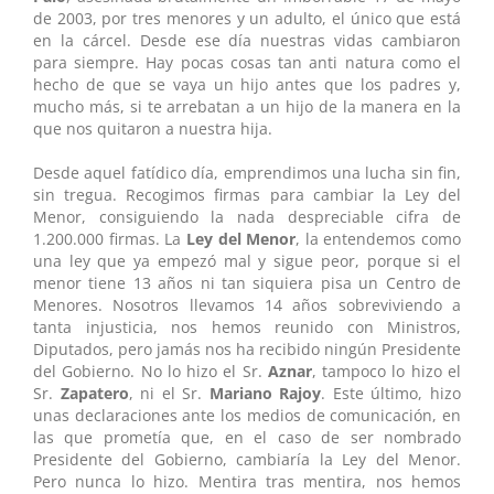
de 2003, por tres menores y un adulto, el único que está
en la cárcel. Desde ese día nuestras vidas cambiaron
para siempre. Hay pocas cosas tan anti natura como el
hecho de que se vaya un hijo antes que los padres y,
mucho más, si te arrebatan a un hijo de la manera en la
que nos quitaron a nuestra hija.
Desde aquel fatídico día, emprendimos una lucha sin fin,
sin tregua. Recogimos firmas para cambiar la Ley del
Menor, consiguiendo la nada despreciable cifra de
1.200.000 firmas. La
Ley del Menor
, la entendemos como
una ley que ya empezó mal y sigue peor, porque si el
menor tiene 13 años ni tan siquiera pisa un Centro de
Menores. Nosotros llevamos 14 años sobreviviendo a
tanta injusticia, nos hemos reunido con Ministros,
Diputados, pero jamás nos ha recibido ningún Presidente
del Gobierno. No lo hizo el Sr.
Aznar
, tampoco lo hizo el
Sr.
Zapatero
, ni el Sr.
Mariano Rajoy
. Este último, hizo
unas declaraciones ante los medios de comunicación, en
las que prometía que, en el caso de ser nombrado
Presidente del Gobierno, cambiaría la Ley del Menor.
Pero nunca lo hizo. Mentira tras mentira, nos hemos