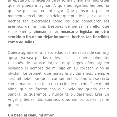
arrebataron, lo hicieron de la forma y manera más cruel
que se pueda imaginar. A quienes legislan, les pediría
que se pusieran en mi lugar. Que pensaran, por un
momento, en el inmenso dolor que puede llegar a causar
hechos tan execrables como los que cometieron los
asesinos de mi hija. Después de pensar en ello, que
reflexionen y
piensen si es necesario legislar en otro
sentido a fin de no dejar impunes, hechos tan horribles
como aquellos.
Quiero agradecer a la sociedad sus muestras de cariño y
apoyo, ya sea por las redes sociales o personalmente.
Después de catorce largos, muy largos años, siguen
llevando el nombre de mi hija en su corazón y no la
olvidan. Le prometí que jamás la olvidaríamos. Siempre
será mi bebé, porque el cordón umbilical nunca se corta
con la madre… me falta un trocito de mi corazón y de mi
alma, que se fueron con ella. Solo me queda decir:
Sandra, te queremos y nunca te olvidaremos. Eres un
Ángel y tienes dos sobrinos que, sin conocerte, ya te
quieren.
Un beso al cielo, mi amor.