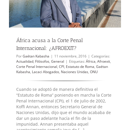
África acusa a la Corte Penal
Internacional: ¿AFROEXIT?
Por
Gaétan Kabasha
|
11 noviembre, 2016
|
Categorías:
Actualidad
,
Filósofos
,
General
|
Etiquetas:
África
,
Afroexit
,
Corte Penal Internacional
,
CPI
,
Estatuto de Roma
,
Gaétan
Kabasha
,
Lacaci Abogados
,
Naciones Unidas
,
ONU
Cuando se adoptó de manera definitiva el
“Estatuto de Roma” poniendo en marcha la Corte
Penal Internacional (CPI), el 1 de julio de 2002,
Koffi Annan, entonces Secretario General de
Naciones Unidas, dijo que el mundo acababa de
dar un paso adelante hacía el fin de la
impunidad. Annan presentaba aquel
acontecimiento como‘la joya de [...]