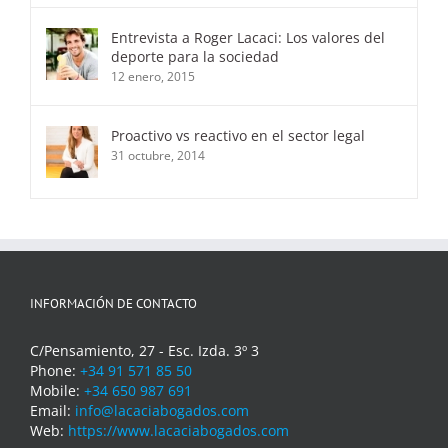
Entrevista a Roger Lacaci: Los valores del
deporte para la sociedad
12 enero, 2015
Proactivo vs reactivo en el sector legal
31 octubre, 2014
INFORMACIÓN DE CONTACTO
C/Pensamiento, 27 - Esc. Izda. 3º 3
Phone:
+34 91 571 85 50
Mobile:
+34 650 987 691
Email:
info@lacaciabogados.com
Web:
https://www.lacaciabogados.com