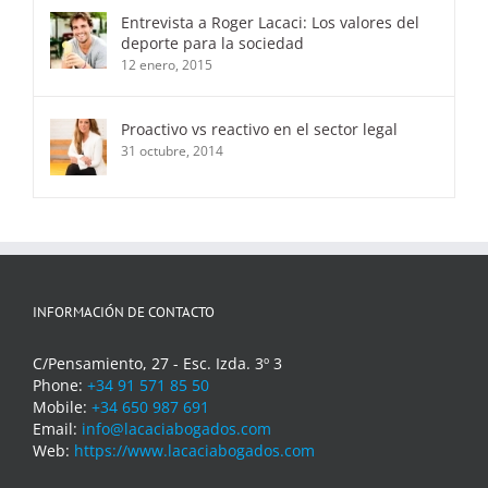
Entrevista a Roger Lacaci: Los valores del
deporte para la sociedad
12 enero, 2015
Proactivo vs reactivo en el sector legal
31 octubre, 2014
INFORMACIÓN DE CONTACTO
C/Pensamiento, 27 - Esc. Izda. 3º 3
Phone:
+34 91 571 85 50
Mobile:
+34 650 987 691
Email:
info@lacaciabogados.com
Web:
https://www.lacaciabogados.com