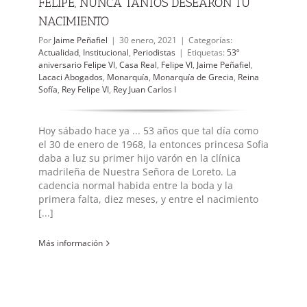
FELIPE, NUNCA TANTOS DESEARON TU
NACIMIENTO
Por
Jaime Peñafiel
|
30 enero, 2021
|
Categorías:
Actualidad
,
Institucional
,
Periodistas
|
Etiquetas:
53º
aniversario Felipe VI
,
Casa Real
,
Felipe VI
,
Jaime Peñafiel
,
Lacaci Abogados
,
Monarquía
,
Monarquía de Grecia
,
Reina
Sofía
,
Rey Felipe VI
,
Rey Juan Carlos I
Hoy sábado hace ya ... 53 años que tal día como
el 30 de enero de 1968, la entonces princesa Sofia
daba a luz su primer hijo varón en la clínica
madrileña de Nuestra Señora de Loreto. La
cadencia normal habida entre la boda y la
primera falta, diez meses, y entre el nacimiento
[...]
Más información