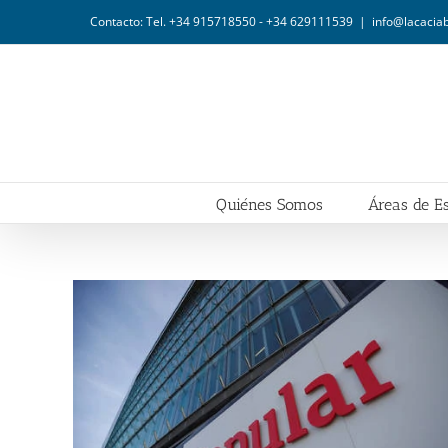
Saltar
Contacto: Tel. +34 915718550 - +34 629111539
|
info@lacaci
al
contenido
Quiénes Somos
Áreas de Es