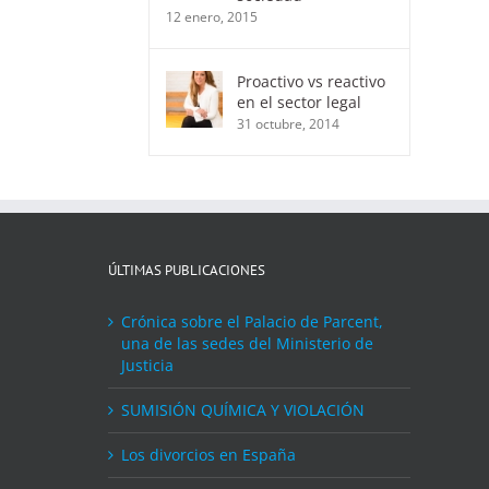
12 enero, 2015
Proactivo vs reactivo
en el sector legal
31 octubre, 2014
ÚLTIMAS PUBLICACIONES
Crónica sobre el Palacio de Parcent,
una de las sedes del Ministerio de
Justicia
SUMISIÓN QUÍMICA Y VIOLACIÓN
Los divorcios en España