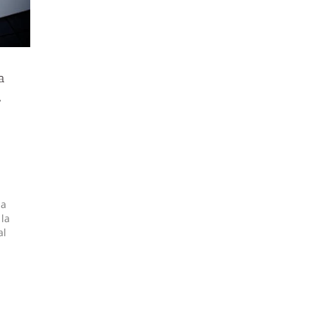
a
,
la
 la
al