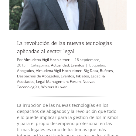
La revolución de las nuevas tecnologías
aplicadas al sector legal
Por
Almudena Vigil Hochleitner
|
18 septiembre,
2015
|
Categorías:
Actualidad
,
Eventos
|
Etiquetas:
Abogados
,
Almudena Vigil Hochleitner
,
Big Data
,
Bufetes
,
Despachos de Abogados
,
Eventos
,
Inkietos
,
Lacaci &
Asociados
,
Legal Management Forum
,
Nuevas
Teconologías
,
Wolters Kluwer
La irrupción de las nuevas tecnologías en los
despachos de abogados y la revolución que todo
ello puede implicar para la gestión de los mismos
y para el propio desempeño profesional en las
firmas legales es uno de los temas que más
interés está suscitando en el sector en los últimos