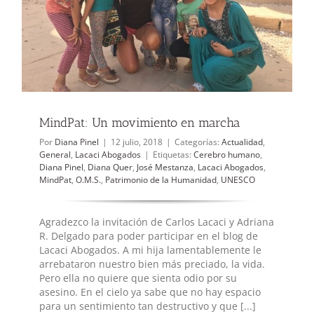
MindPat: Un movimiento en marcha
Por
Diana Pinel
|
12 julio, 2018
|
Categorías:
Actualidad
,
General
,
Lacaci Abogados
|
Etiquetas:
Cerebro humano
,
Diana Pinel
,
Diana Quer
,
José Mestanza
,
Lacaci Abogados
,
MindPat
,
O.M.S.
,
Patrimonio de la Humanidad
,
UNESCO
Agradezco la invitación de Carlos Lacaci y Adriana
R. Delgado para poder participar en el blog de
Lacaci Abogados. A mi hija lamentablemente le
arrebataron nuestro bien más preciado, la vida.
Pero ella no quiere que sienta odio por su
asesino. En el cielo ya sabe que no hay espacio
para un sentimiento tan destructivo y que [...]