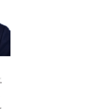
:
de
,
PE
,