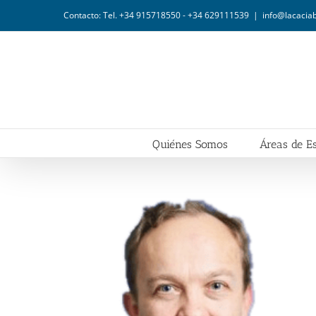
Saltar
Contacto: Tel. +34 915718550 - +34 629111539
|
info@lacaci
al
contenido
Quiénes Somos
Áreas de Es