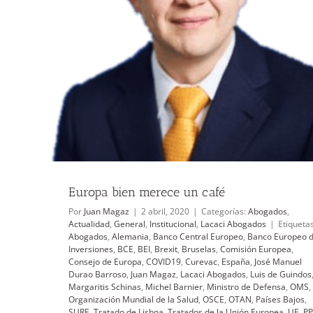
ogados
Europa bien merece un café
Por
Juan Magaz
|
2 abril, 2020
|
Categorías:
Abogados
,
Actualidad
,
General
,
Institucional
,
Lacaci Abogados
|
Etiquetas
Abogados
,
Alemania
,
Banco Central Europeo
,
Banco Europeo 
Inversiones
,
BCE
,
BEI
,
Brexit
,
Bruselas
,
Comisión Europea
,
Consejo de Europa
,
COVID19
,
Curevac
,
España
,
José Manuel
Durao Barroso
,
Juan Magaz
,
Lacaci Abogados
,
Luis de Guindos
Margaritis Schinas
,
Michel Barnier
,
Ministro de Defensa
,
OMS
,
Organización Mundial de la Salud
,
OSCE
,
OTAN
,
Países Bajos
,
SURE
,
Tratado de Lisboa
,
Tratados de la Unión Europea
,
UE. P