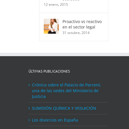
12 enero, 2015
Proactivo vs reactivo
en el sector legal
31 octubre, 2014
ÚLTIMAS PUBLICACIONES
Crónica sobre el Palacio de Parcent,
una de las sedes del Ministerio de
Justicia
SUMISIÓN QUÍMICA Y VIOLACIÓN
Los divorcios en España