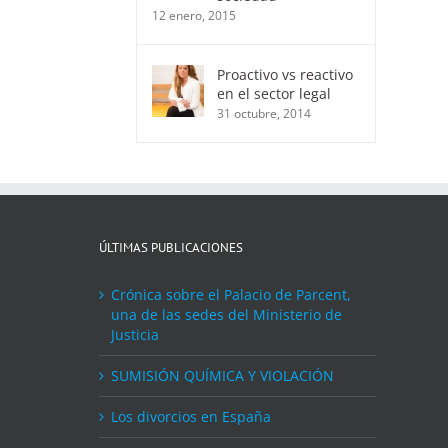
12 enero, 2015
Proactivo vs reactivo
en el sector legal
31 octubre, 2014
ÚLTIMAS PUBLICACIONES
Crónica sobre el Palacio de Parcent,
una de las sedes del Ministerio de
Justicia
SUMISIÓN QUÍMICA Y VIOLACIÓN
Los divorcios en España