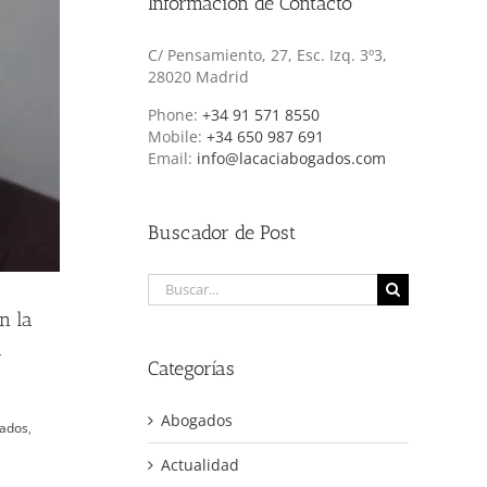
Información de Contacto
C/ Pensamiento, 27, Esc. Izq. 3º3,
28020 Madrid
Phone:
+34 91 571 8550
Mobile:
+34 650 987 691
Email:
info@lacaciabogados.com
Buscador de Post
Buscar:
en la
a
Categorías
Abogados
iados
,
Actualidad