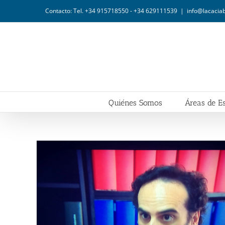
Saltar
Contacto: Tel. +34 915718550 - +34 629111539
|
info@lacaci
al
contenido
Quiénes Somos
Áreas de Es