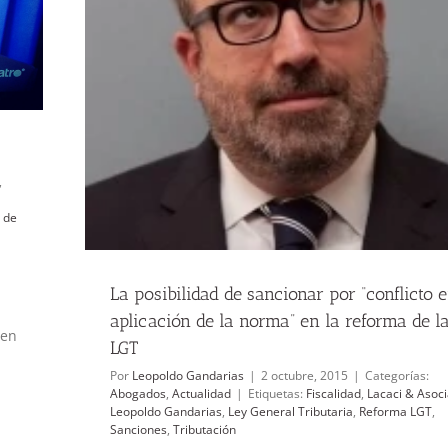
ción de la
,
 de
La posibilidad de ​sancionar​ por “conflicto 
aplicación de la norma” en la reforma de l
 en
LGT
Por
Leopoldo Gandarias
|
2 octubre, 2015
|
Categorías:
Abogados
,
Actualidad
|
Etiquetas:
Fiscalidad
,
Lacaci & Asoc
Leopoldo Gandarias
,
Ley General Tributaria
,
Reforma LGT
,
Sanciones
,
Tributación