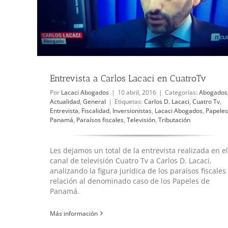
La posibilidad de ​sancionar​ por “conflicto en la aplica
norma” en la reforma de la LGT
Abogados
Actualidad
Entrevista a Carlos Lacaci en CuatroTv
Por
Lacaci Abogados
|
10 abril, 2016
|
Categorías:
Abogados
Actualidad
,
General
|
Etiquetas:
Carlos D. Lacaci
,
Cuatro Tv
,
Entrevista
,
Fiscalidad
,
Inversionistas
,
Lacaci Abogados
,
Papeles
Panamá
,
Paraísos fiscales
,
Televisión
,
Tributación
Les dejamos un total de la entrevista realizada en el
canal de televisión Cuatro Tv a Carlos D. Lacaci,
analizando la figura jurídica de los paraísos fiscales
relación al denominado caso de los Papeles de
Panamá.
Más información