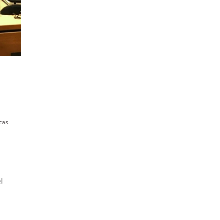
cas
l