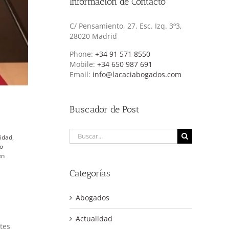
Información de Contacto
C/ Pensamiento, 27, Esc. Izq. 3º3,
28020 Madrid
Phone:
+34 91 571 8550
Mobile:
+34 650 987 691
Email:
info@lacaciabogados.com
Buscador de Post
Buscar:
lidad
,
o
én
Categorías
Abogados
Actualidad
tes