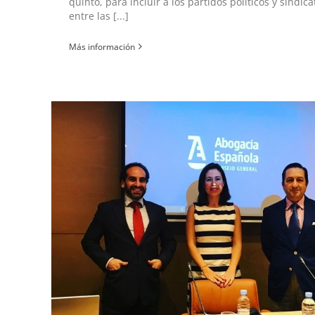
quinto, para incluir a los partidos políticos y sindica
entre las [...]
Más información
ídicas