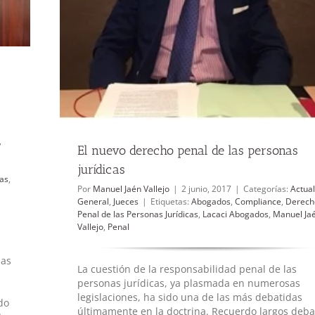
cas
,
El nuevo derecho penal de las personas
jurídicas
cas
,
Por
Manuel Jaén Vallejo
|
2 junio, 2017
|
Categorías:
Actua
General
,
Jueces
|
Etiquetas:
Abogados
,
Compliance
,
Derech
Penal de las Personas Jurídicas
,
Lacaci Abogados
,
Manuel Ja
Vallejo
,
Penal
las
La cuestión de la responsabilidad penal de las
personas jurídicas, ya plasmada en numerosas
legislaciones, ha sido una de las más debatidas
do
últimamente en la doctrina. Recuerdo largos deba