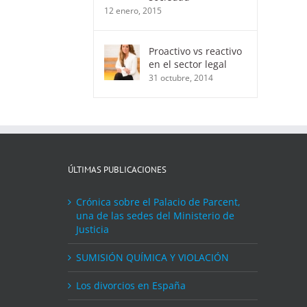
12 enero, 2015
Proactivo vs reactivo
en el sector legal
31 octubre, 2014
ÚLTIMAS PUBLICACIONES
Crónica sobre el Palacio de Parcent,
una de las sedes del Ministerio de
Justicia
SUMISIÓN QUÍMICA Y VIOLACIÓN
Los divorcios en España