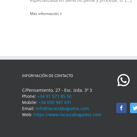
especializada en derecho penal y procesal, D. [...]
Más información
INFORMACIÓN DE CONTACTO
C/Pensamiento, 27 - Esc. Izda. 3º 3
Phone:
+34 91 571 85 50
Mobile:
+34 650 987 691
Email:
info@lacaciabogados.com
Web:
https://www.lacaciabogados.com