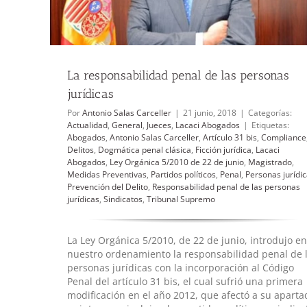
El nuevo derecho penal de las personas jurídi
Actualidad
General
Jueces
La responsabilidad penal de las personas
jurídicas
Por
Antonio Salas Carceller
|
21 junio, 2018
|
Categorías:
Actualidad
,
General
,
Jueces
,
Lacaci Abogados
|
Etiquetas:
Abogados
,
Antonio Salas Carceller
,
Artículo 31 bis
,
Compliance
Delitos
,
Dogmática penal clásica
,
Ficción jurídica
,
Lacaci
Abogados
,
Ley Orgánica 5/2010 de 22 de junio
,
Magistrado
,
Medidas Preventivas
,
Partidos políticos
,
Penal
,
Personas jurídi
Prevención del Delito
,
Responsabilidad penal de las personas
jurídicas
,
Sindicatos
,
Tribunal Supremo
La Ley Orgánica 5/2010, de 22 de junio, introdujo en
nuestro ordenamiento la responsabilidad penal de 
personas jurídicas con la incorporación al Código
Penal del artículo 31 bis, el cual sufrió una primera
modificación en el año 2012, que afectó a su aparta