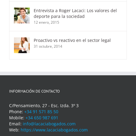
Entrevista a Roger Lacaci: Los valores del
deporte para la sociedad
12 enero, 2015
Proactivo vs reactivo en el sector legal
31 octubre, 2014
INFORMACIÓN DE CONTACTO
C/Pensamiento, 27 - Esc. Izda. 3º 3
Phone:
+34 91 571 85 50
Mobile:
+34 650 987 691
Email:
info@lacaciabogados.com
Web:
https://www.lacaciabogados.com