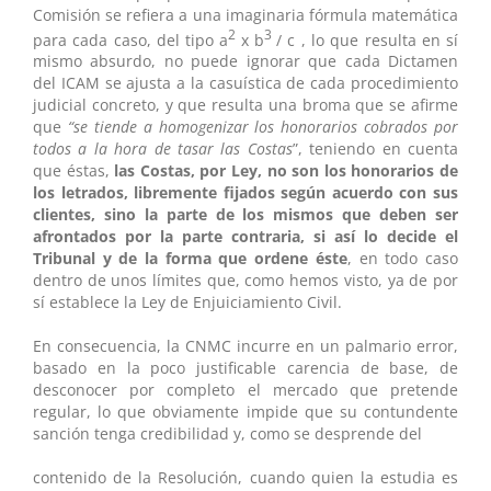
Comisión se refiera a una imaginaria fórmula matemática
2
3
para cada caso, del tipo a
x b
/ c , lo que resulta en sí
mismo absurdo, no puede ignorar que cada Dictamen
del ICAM se ajusta a la casuística de cada procedimiento
judicial concreto, y que resulta una broma que se afirme
que
“se tiende a homogenizar los honorarios cobrados por
todos a la hora de tasar las Costas
”, teniendo en cuenta
que éstas,
las Costas, por Ley, no son los honorarios de
los letrados, libremente fijados según acuerdo con sus
clientes, sino la parte de los mismos que deben ser
afrontados por la parte contraria, si así lo decide el
Tribunal y de la forma que ordene éste
, en todo caso
dentro de unos límites que, como hemos visto, ya de por
sí establece la Ley de Enjuiciamiento Civil.
En consecuencia, la CNMC incurre en un palmario error,
basado en la poco justificable carencia de base, de
desconocer por completo el mercado que pretende
regular, lo que obviamente impide que su contundente
sanción tenga credibilidad y, como se desprende del
contenido de la Resolución, cuando quien la estudia es