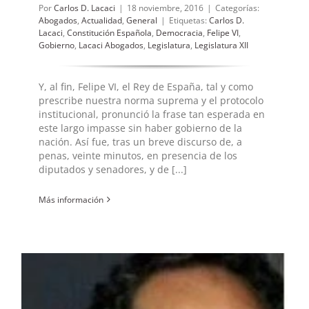
Por
Carlos D. Lacaci
|
18 noviembre, 2016
|
Categorías:
Abogados
,
Actualidad
,
General
|
Etiquetas:
Carlos D.
Lacaci
,
Constitución Española
,
Democracia
,
Felipe VI
,
Gobierno
,
Lacaci Abogados
,
Legislatura
,
Legislatura XII
Y, al fin, Felipe VI, el Rey de España, tal y como
prescribe nuestra norma suprema y el protocolo
institucional, pronunció la frase tan esperada en
este largo impasse sin haber gobierno de la
nación. Así fue, tras un breve discurso de, a
penas, veinte minutos, en presencia de los
diputados y senadores, y de [...]
Más información