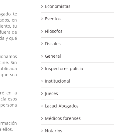
Economistas
ogado, te
Eventos
cados, en
iento, tu
Filósofos
 fuera de
ada y qué
Fiscales
General
cionamos
cine. Sin
Inspectores policía
publicada
e que sea
Institucional
ré en la
Jueces
cía esos
 persona
Lacaci Abogados
Médicos forenses
ormación
 ellos.
Notarios