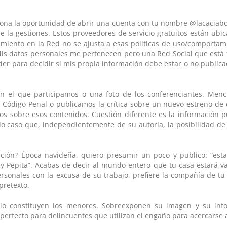
ciona la oportunidad de abrir una cuenta con tu nombre @lacaciab
que la gestiones. Estos proveedores de servicio gratuitos están ubi
amiento en la Red no se ajusta a esas políticas de uso/comportam
 Mis datos personales me pertenecen pero una Red Social que está
poder para decidir si mis propia información debe estar o no public
en el que participamos o una foto de los conferenciantes. Men
l Código Penal o publicamos la crítica sobre un nuevo estreno de 
hos sobre esos contenidos. Cuestión diferente es la información 
odo caso que, independientemente de su autoría, la posibilidad d
sición? Época navideña, quiero presumir un poco y publico: “esta
 Pepita”. Acabas de decir al mundo entero que tu casa estará va
rsonales con la excusa de su trabajo, prefiere la compañía de tu
pretexto.
g lo constituyen los menores. Sobreexponen su imagen y su inf
perfecto para delincuentes que utilizan el engaño para acercarse a