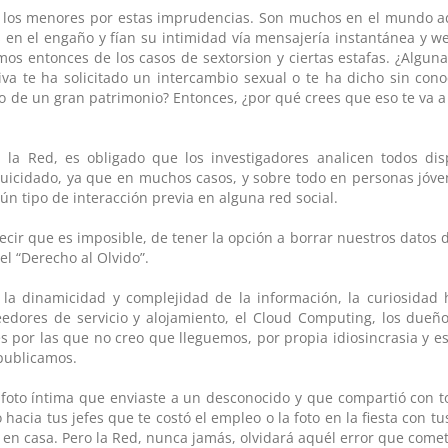
 los menores por estas imprudencias. Son muchos en el mundo ad
 en el engaño y fían su intimidad vía mensajería instantánea y w
os entonces de los casos de sextorsion y ciertas estafas. ¿Algun
va te ha solicitado un intercambio sexual o te ha dicho sin cono
o de un gran patrimonio? Entonces, ¿por qué crees que eso te va 
 la Red, es obligado que los investigadores analicen todos disp
uicidado, ya que en muchos casos, y sobre todo en personas jóven
ún tipo de interacción previa en alguna red social.
cir que es imposible, de tener la opción a borrar nuestros datos 
el “Derecho al Olvido”.
 la dinamicidad y complejidad de la información, la curiosidad
edores de servicio y alojamiento, el Cloud Computing, los dueño
s por las que no creo que lleguemos, por propia idiosincrasia y e
 publicamos.
 foto íntima que enviaste a un desconocido y que compartió con t
acia tus jefes que te costó el empleo o la foto en la fiesta con t
 casa. Pero la Red, nunca jamás, olvidará aquél error que comet