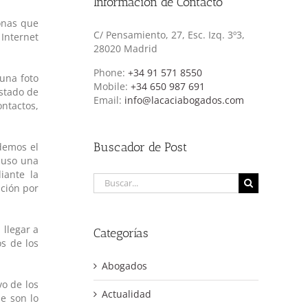
Información de Contacto
onas que
C/ Pensamiento, 27, Esc. Izq. 3º3,
 Internet
28020 Madrid
Phone:
+34 91 571 8550
 una foto
Mobile:
+34 650 987 691
estado de
Email:
info@lacaciabogados.com
ntactos,
Buscador de Post
demos el
cluso una
iante la
Buscar:
ación por
 llegar a
Categorías
s de los
Abogados
o de los
Actualidad
e son lo