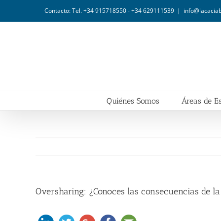
Saltar
Contacto: Tel. +34 915718550 - +34 629111539
|
info@lacaci
al
contenido
Quiénes Somos
Áreas de Es
Oversharing: ¿Conoces las consecuencias de la