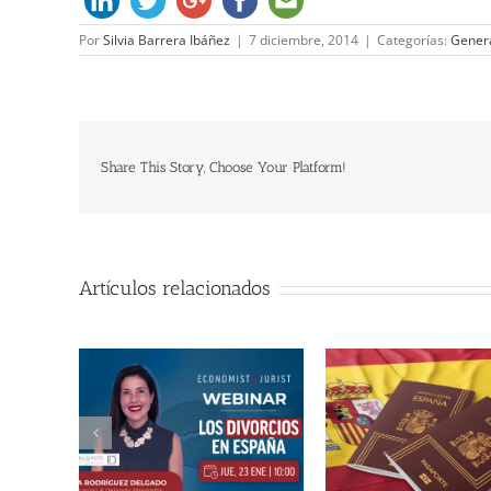
Por
Silvia Barrera Ibáñez
|
7 diciembre, 2014
|
Categorías:
Gener
Share This Story, Choose Your Platform!
Artículos relacionados
¿Se avecina el re
nuestra econo
Puntos claves del nuevo
 España
¿Seguirem
Reglamento de Extranjería
anatematizando