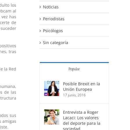
ulto los
Noticias
ebcam al
a vez has
Periodistas
certe de
a suceder
Psicólogos
Sin categoría
ositivos
es, tras
de la Red
Popular
Posible Brexit en la
 humana,
Unión Europea
s de las
17 junio, 2016
structura
Entrevista a Roger
odos sus
Lacaci: Los valores
us amigas
del deporte para la
iste.
sociedad