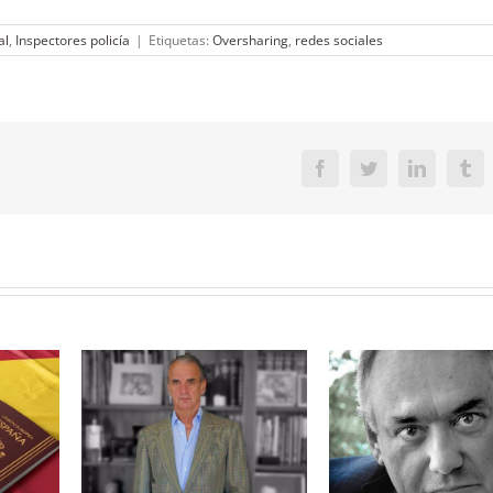
al
,
Inspectores policía
|
Etiquetas:
Oversharing
,
redes sociales
Facebook
Twitter
LinkedIn
Tu
scate de
mía?
Europa bien m
La pericia médica en los
os
café
tribunales
 a los