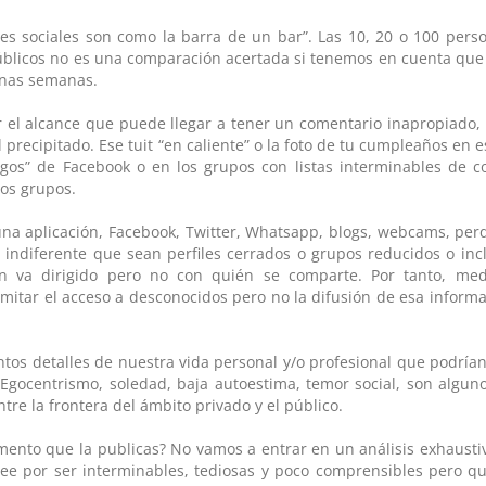
es sociales son como la barra de un bar”. Las 10, 20 o 100 pers
públicos no es una comparación acertada si tenemos en cuenta que
unas semanas.
r el alcance que puede llegar a tener un comentario inapropiado,
recipitado. Ese tuit “en caliente” o la foto de tu cumpleaños en 
gos” de Facebook o en los grupos con listas interminables de co
os grupos.
una aplicación, Facebook, Twitter, Whatsapp, blogs, webcams, per
Es indiferente que sean perfiles cerrados o grupos reducidos o in
én va dirigido pero no con quién se comparte. Por tanto, med
imitar el acceso a desconocidos pero no la difusión de esa inform
tos detalles de nuestra vida personal y/o profesional que podrían
Egocentrismo, soledad, baja autoestima, temor social, son alguno
tre la frontera del ámbito privado y el público.
ento que la publicas? No vamos a entrar en un análisis exhaustiv
lee por ser interminables, tediosas y poco comprensibles pero qu